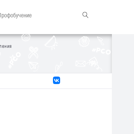
Профобучение
ления