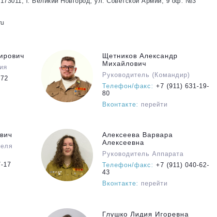
73011, г. Великий Новгород, ул. Советской Армии, 9 оф. №3
ru
ирович
Щетников Александр
Михайлович
ия
Руководитель (Командир)
472
Телефон/факс:
+7 (911) 631-19-
80
Вконтакте:
перейти
вич
Алексеева Варвара
Алексеевна
теля
Руководитель Аппарата
7-17
Телефон/факс:
+7 (911) 040-62-
43
Вконтакте:
перейти
Глушко Лидия Игоревна