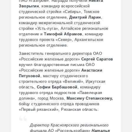
ПАО «Газпром». Награды получили
Никита
Зворыгин
, командир всероссийской
студенческой стройки «Сибирь», Томское
региональное отделение,
Дмитрий Ларин
,
командир межрегиональной студенческой
стройки «Усть-луга», Алтайское региональное
отделение и
Тимофей Абрамов
, командир
трудового проекта «Север», Архангельское
региональное отделение.
Заместитель генерального директора ОАО
«Российские железные дороги»
Сергей Саратов
вручил благодарственные письма ОАО
«Российские железные дороги»
Анастасии
Петуховой
, мастеру студенческого
строительного отряда «Великий», Иркутская
область,
Софии Барбашовой
, командиру
трудового отряда подростков «Павелецкая
долина», город Москва,
Максиму Степанскому,
бойцу студенческого отряда проводников
«Первый рязанский», Рязанская область.
Директор Красноярского регионального
филиала АО «Россельхозбанк»
Наталья