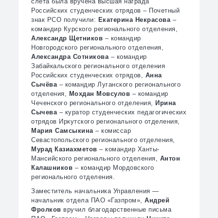
слета была вручена высшая награда
Российских студенческих отрядов – Почетный
знак РСО получили:
Екатерина Некрасова
–
командир Курского регионального отделения,
Александр Щетников
– командир
Новгородского регионального отделения,
Александра Сотникова
– командир
Забайкальского регионального отделения
Российских студенческих отрядов,
Анна
Сычёва
– командир Луганского регионального
отделения,
Мохдан Мовсулов
– командир
Чеченского регионального отделения,
Ирина
Сычева
– куратор студенческих педагогических
отрядов Иркутского регионального отделения,
Мария Самсыкина
– комиссар
Севастопольского регионального отделения,
Мурад Казиахметов
– командир Ханты-
Мансийского регионального отделения,
Антон
Калашников
– командир Мордовского
регионального отделения.
Заместитель начальника Управления —
начальник отдела ПАО «Газпром»,
Андрей
Фролков
вручил благодарственные письма