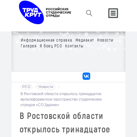
Информационная справка
Медиакит
Новости
Галерея
Я боец РСО
Контакты
РСО
>
Новости
>
В Ростовской области открылось тринадцатое
мультиформатное пространство студенческих
отрядов «СО.Здание»
В Ростовской области
открылось тринадцатое