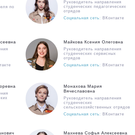
Руководитель направления
студенческих педагогических
теля по
отрядов
Социальная сеть:
ВКонтакте
ксеевна
Майкова Ксения Олеговна
ения
Руководитель направления
студенческих сервисных
отрядов
такте
Социальная сеть:
ВКонтакте
горевна
Монахова Мария
Вячеславовна
ения
ских
Руководитель направления
студенческих
сельскохозяйственных отрядов
Социальная сеть:
ВКонтакте
анович
Махнева Софья Алексеевна