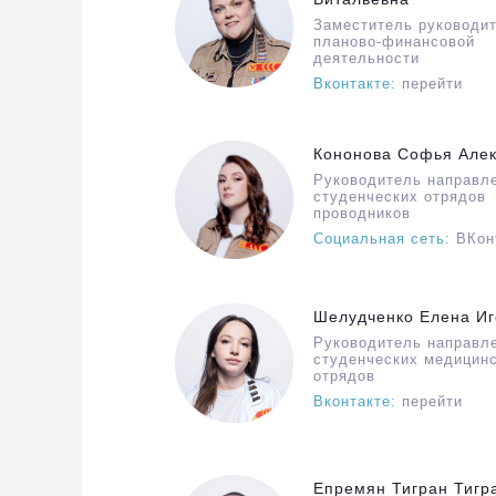
Заместитель руководи
планово-финансовой
деятельности
Вконтакте:
перейти
Кононова Софья Але
Руководитель направл
студенческих отрядов
проводников
Социальная сеть:
ВКон
Шелудченко Елена И
Руководитель направл
студенческих медицин
отрядов
Вконтакте:
перейти
Епремян Тигран Тигр