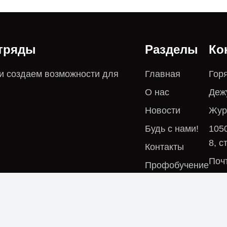
отряды
Разделы
Ко
 и создаем возможности для
Главная
Горя
О нас
Дежу
Новости
Жур
Будь с нами!
1050
8, с
Контакты
Почт
Профобучение
©
2026
РСО. Все права защищены.