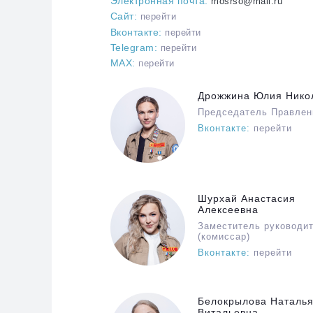
Электронная почта:
mosrso@mail.ru
Сайт:
перейти
Вконтакте:
перейти
Telegram:
перейти
МАХ:
перейти
Дрожжина Юлия Нико
Председатель Правлен
Вконтакте:
перейти
Шурхай Анастасия
Алексеевна
Заместитель руководи
(комиссар)
Вконтакте:
перейти
Белокрылова Наталь
Витальевна