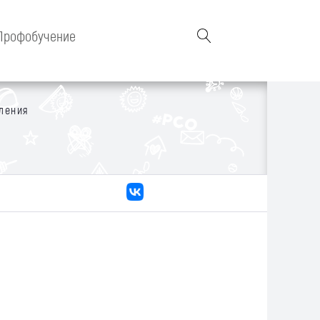
Профобучение
ления