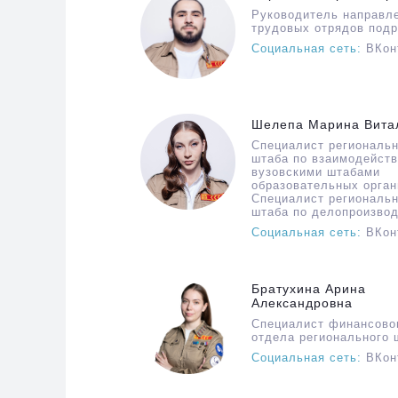
Руководитель направл
трудовых отрядов подр
Социальная сеть:
ВКон
Шелепа Марина Вита
Специалист региональн
штаба по взаимодейст
вузовскими штабами
образовательных орган
Специалист региональн
штаба по делопроизво
Социальная сеть:
ВКон
Братухина Арина
Александровна
Специалист финансово
отдела регионального 
Социальная сеть:
ВКон