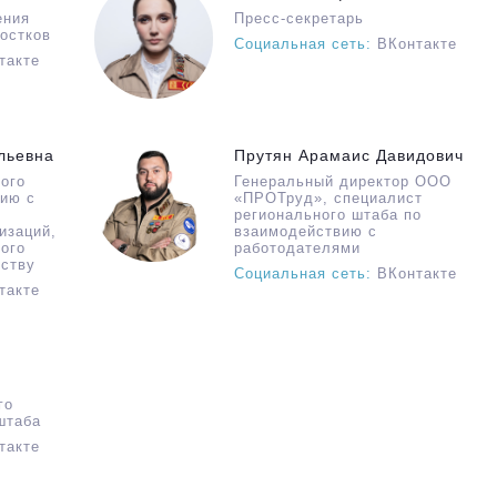
ения
Пресс-секретарь
остков
Социальная сеть:
ВКонтакте
такте
льевна
Прутян Арамаис Давидович
ого
Генеральный директор ООО
вию с
«ПРОТруд», специалист
регионального штаба по
изаций,
взаимодействию с
ого
работодателями
дству
Социальная сеть:
ВКонтакте
такте
го
штаба
такте